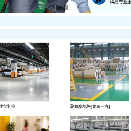
佳宝乳业
聚氨酯地坪[青岛一汽]