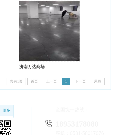
济南万达商场
共有1页
首页
上一页
1
下一页
尾页
全国统一热线：
更多
18953178080
座机：0531-58017076